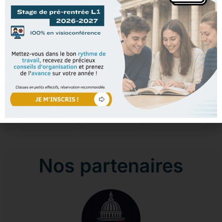
Nos résultats !
Taux de réussite en
Taux de mention
Taux d'accès en
38
%
L1
master
91
%
85
%
pour les étudiants
pour les étudiants
pour les étudiants
en formule
en formule
en formule
annuelle
annuelle
annuelle
Nos partenaires