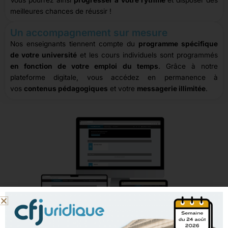
Vous pourrez ainsi
progresser à votre rythme
et disposer des
meilleures chances de réussir !
Un accompagnement sur mesure
Nos enseignants tiennent compte du
programme spécifique
de votre université
et les cours individuels sont programmés
en fonction de votre emploi du temps
.
Grâce à notre
plateforme digitale
,
vous accédez en permanence à
vos
contenus pédagogiques
et votre
messagerie illimitée
.