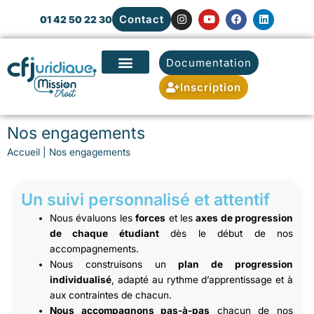
Aller
I
Y
F
L
Contact
01 42 50 22 30
au
n
o
a
i
s
u
c
n
contenu
t
t
e
k
a
u
b
e
Documentation
g
b
o
d
r
e
o
i
a
k
n
Inscription
m
Nos engagements
Accueil
|
Nos engagements
Un suivi personnalisé et attentif
Nous évaluons les
forces
et les
axes de progression
de chaque étudiant
dès le début de nos
accompagnements.
Nous construisons un
plan de progression
individualisé
, adapté au rythme d’apprentissage et à
aux contraintes de chacun.
Nous accompagnons pas-à-pas
chacun de nos